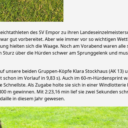
eichtathleten des SV Empor zu ihren Landeseinzelmeisters
zwar gut vorbereitet. Aber wie immer vor so wichtigen Wett
ng hielten sich die Waage. Noch am Vorabend waren alle sc
em Sturz über die Hürden schwer am Sprunggelenk und mus
auf unsere beiden Gruppen-Köpfe Klara Stockhaus (AK 13) un
t schon im Vorlauf in 9,83 s). Auch im 60-m-Hürdensprint wa
die Schnellste. Als Zugabe holte sie sich in einer Windlotteri
800 m gewinnen. Mit 2:23,16 min lief sie zwei Sekunden schne
edaille in diesem Jahr gewesen.