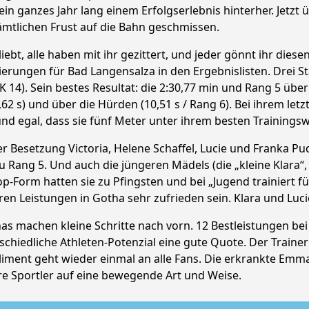
in ganzes Jahr lang einem Erfolgserlebnis hinterher. Jetzt üb
sämtlichen Frust auf die Bahn geschmissen.
bt, alle haben mit ihr gezittert, und jeder gönnt ihr diesen
erungen für Bad Langensalza in den Ergebnislisten. Drei Sta
K 14). Sein bestes Resultat: die 2:30,77 min und Rang 5 übe
62 s) und über die Hürden (10,51 s / Rang 6). Bei ihrem let
und egal, dass sie fünf Meter unter ihrem besten Trainingsw
r Besetzung Victoria, Helene Schaffel, Lucie und Franka Pud
zu Rang 5. Und auch die jüngeren Mädels (die „kleine Klara“
Top-Form hatten sie zu Pfingsten und bei „Jugend trainiert 
ren Leistungen in Gotha sehr zufrieden sein. Klara und Luc
s machen kleine Schritte nach vorn. 12 Bestleistungen bei 2
rschiedliche Athleten-Potenzial eine gute Quote. Der Trainer
ent geht wieder einmal an alle Fans. Die erkrankte Emma, 
ere Sportler auf eine bewegende Art und Weise.