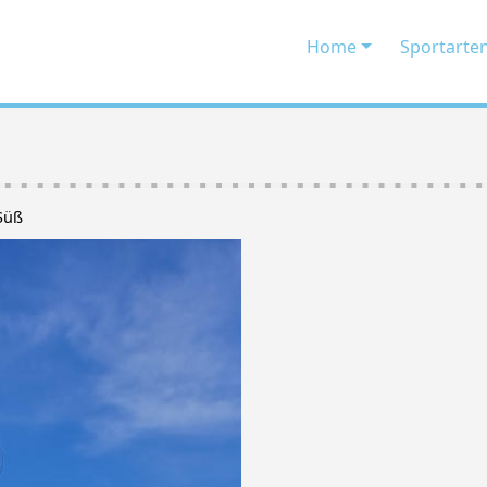
Home
Sportarte
 Süß