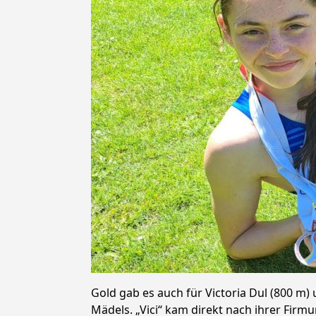
Gold gab es auch für Victoria Dul (800 m)
Mädels. „Vici“ kam direkt nach ihrer Fir