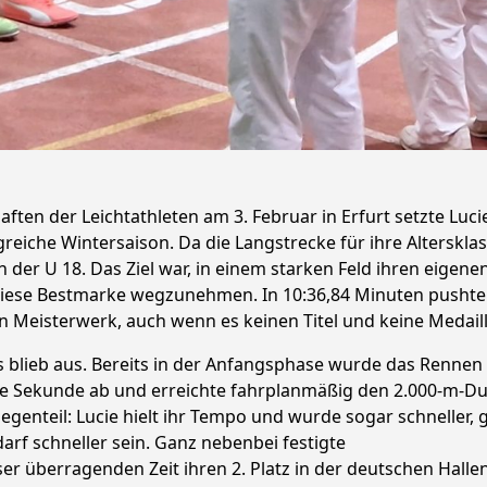
aften der Leichtathleten am 3. Februar in Erfurt setzte Lu
eiche Wintersaison. Da die Langstrecke für ihre Alterskla
n der U 18. Das Ziel war, in einem starken Feld ihren eige
iese Bestmarke wegzunehmen. In 10:36,84 Minuten pushte L
n Meisterwerk, auch wenn es keinen Titel und keine Medaill
ls blieb aus. Bereits in der Anfangsphase wurde das Rennen
ine Sekunde ab und erreichte fahrplanmäßig den 2.000-m
genteil: Lucie hielt ihr Tempo und wurde sogar schneller, g
 darf schneller sein. Ganz nebenbei festigte
er überragenden Zeit ihren 2. Platz in der deutschen Hallen