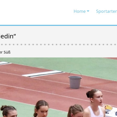
Home
Sportarte
edin“
er Süß